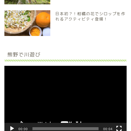
日本初？！柑橘の花でシロップを作
れるアクティビティ登場！
熊野で川遊び
動
画
プ
レ
ー
ヤ
ー
00:00
00:04