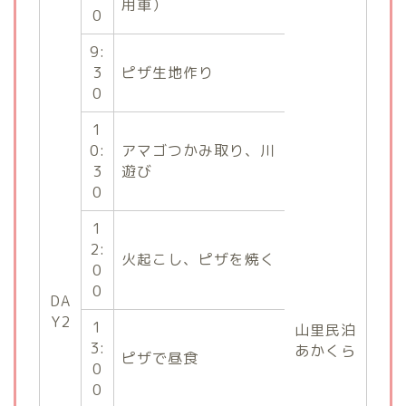
用車）
0
9:
3
ピザ生地作り
0
1
0:
アマゴつかみ取り、川
3
遊び
0
1
2:
火起こし、ピザを焼く
0
0
DA
Y2
1
山里民泊
3:
あかくら
ピザで昼食
0
0