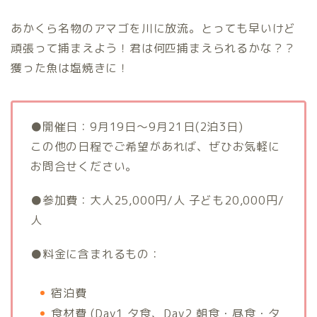
あかくら名物のアマゴを川に放流。とっても早いけど
頑張って捕まえよう！君は何匹捕まえられるかな？？
獲った魚は塩焼きに！
●開催日：9月19日〜9月21日(2泊3日)
この他の日程でご希望があれば、ぜひお気軽に
お問合せください。
●参加費：大人25,000円/人 子ども20,000円/
人
●料金に含まれるもの：
宿泊費
食材費 (Day1 夕食、Day2 朝食・昼食・夕