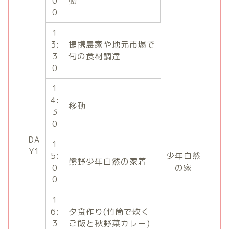
0
動
0
1
3:
提携農家や地元市場で
3
旬の食材調達
0
1
4:
移動
3
0
DA
1
Y1
5:
少年自然
熊野少年自然の家着
0
の家
0
1
6:
夕食作り(竹筒で炊く
3
ご飯と秋野菜カレー)