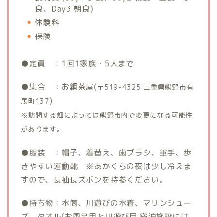
食、Day3 朝食)
体験料
保険
●定員
費
：1回1家族・5人まで
●集合
費
：お綱茶屋(
〒519-4325 三重県熊野市有
)
馬町137
※訪問する畑によっては熊野市内で変更になる可能性
があります。
●服装
：
：帽子、着替え、歯ブラシ、軍手、歩
きやすい運動靴 ※あかくらの夜は少し冷えま
すので、長袖長ズボンを持参ください。
●持ち物：水筒、川遊びの水着、マリンシュー
ズ、タオル(お風呂用と川遊び用 宿泊施設には