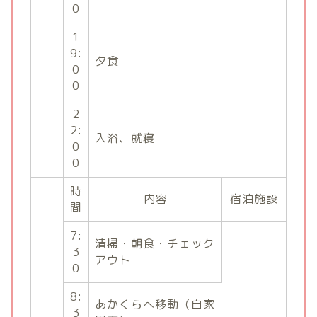
0
1
9:
夕食
0
0
2
2:
入浴、就寝
0
0
時
内容
宿泊施設
間
7:
清掃・朝食・チェック
3
アウト
0
8:
あかくらへ移動（自家
3