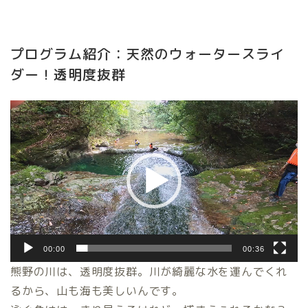
プログラム紹介：天然のウォータースライ
ダー！透明度抜群
動
画
プ
レ
ー
ヤ
ー
00:00
00:36
熊野の川は、透明度抜群。川が綺麗な水を運んでくれ
るから、山も海も美しいんです。