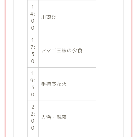
1
4:
川遊び
0
0
1
7:
アマゴ三昧の夕食！
3
0
1
9:
手持ち花火
3
0
2
2:
入浴・就寝
0
0