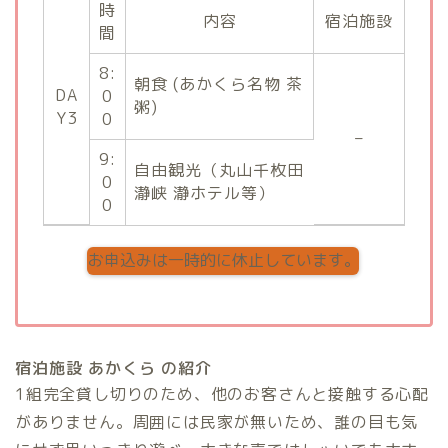
時
内容
宿泊施設
間
8:
朝食 (あかくら名物 茶
DA
0
粥)
Y3
0
–
9:
自由観光（丸山千枚田
0
瀞峡 瀞ホテル等）
0
お申込みは一時的に休止しています。
宿泊施設 あかくら の紹介
1組完全貸し切りのため、他のお客さんと接触する心配
がありません。周囲には民家が無いため、誰の目も気