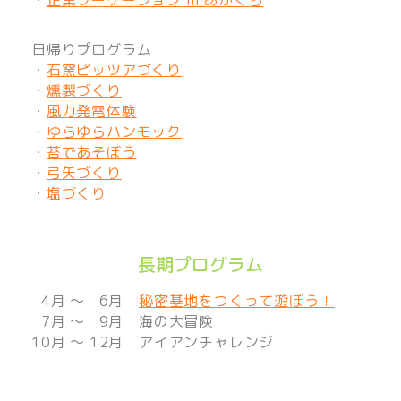
・
企業ワーケーション in あかくら
日帰りプログラム
・
石窯ピッツアづくり
・
燻製づくり
・
風力発電体験
・
ゆらゆらハンモック
・
苔であそぼう
・
弓矢づくり
・
塩づくり
長期プログラム
0
4
月 〜
0
6月
秘密基地をつくって遊ぼう！
0
7月 〜
0
9月 海の大冒険
10月 〜 12月 アイアンチャレンジ