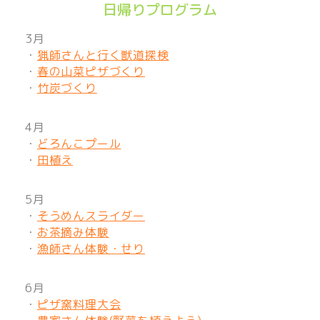
日帰りプログラム
3月
・
猟師さんと行く獣道探検
・
春の山菜ピザづくり
・
竹炭づくり
4月
・
どろんこプール
・
田植え
5月
・
そうめんスライダー
・
お茶摘み体験
・
漁師さん体験・せり
6月
・
ピザ窯料理大会