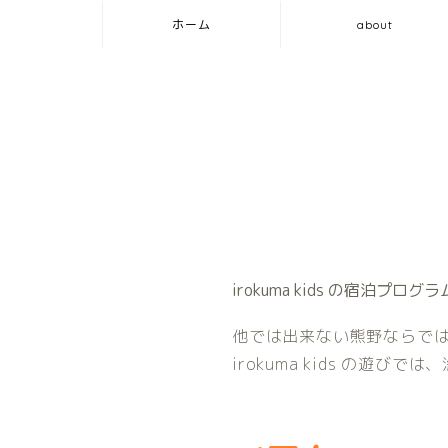
ホーム
about
irokuma kids の宿泊プ
他では出来ない熊野ならで
irokuma kids の遊び