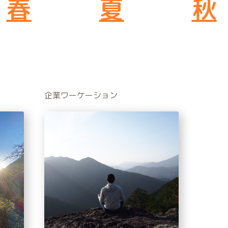
春
夏
秋
企業ワーケーション