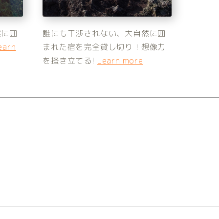
然に囲
誰にも干渉されない、大自然に囲
earn
まれた宿を完全貸し切り！想像力
を掻き立てる!
Learn more