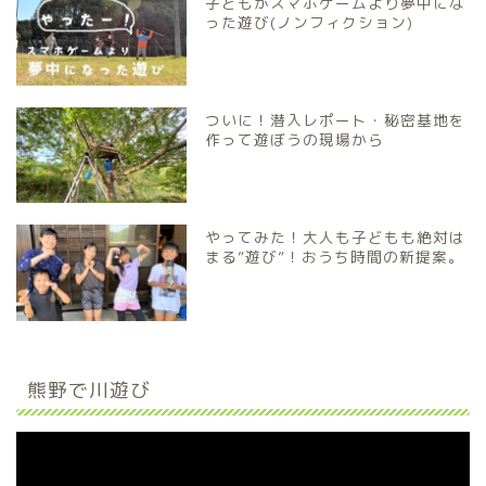
子どもがスマホゲームより夢中にな
った遊び(ノンフィクション)
ついに！潜入レポート・秘密基地を
作って遊ぼうの現場から
やってみた！大人も子どもも絶対は
まる”遊び”！おうち時間の新提案。
熊野で川遊び
動
画