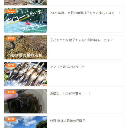
News
2021年夏、熊野の川遊びがもっと楽しくなる！！
あそび
子どもたちを魅了する光の雨が降る川とは？
あそび
アマゴと遊ぶということ
あそび
念願の、川エビを獲る！！！
あそび
熊野 夏休み最後の日曜日