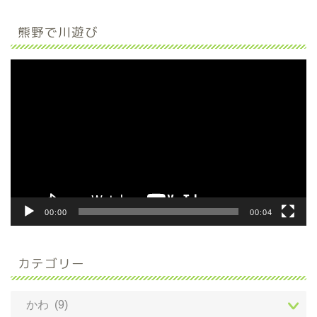
熊野で川遊び
動
画
プ
レ
ー
ヤ
ー
00:00
00:04
カテゴリー