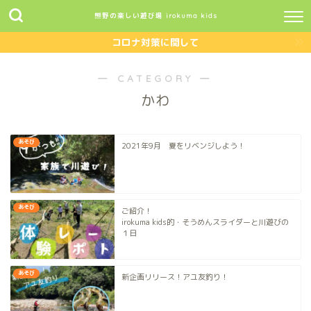
熊野の楽しい遊び場 irokuma kids
コロナ対策に関して
― CATEGORY ―
かわ
あそび
2021年9月 夏をリベンジしよう！
あそび
ご紹介！
irokuma kids的・そうめんスライダーと川遊びの
１日
あそび
新企画リリース！アユ友釣り！