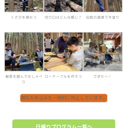
くさびを使おう
切り口はどんな感じ？
伝統の道具で木登り
軽食を囲んでおしゃべ
ローテーブルを作ろう
できた～！
り
現在お申込みを一時的に休止しています。
日帰りプログラム一覧へ