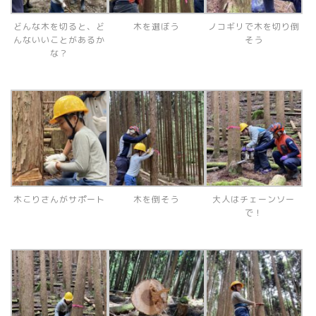
どんな木を切ると、ど
木を選ぼう
ノコギリで木を切り倒
んないいことがあるか
そう
な？
木こりさんがサポート
木を倒そう
大人はチェーンソー
で！