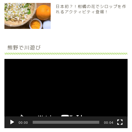
日本初？！柑橘の花でシロップを作
れるアクティビティ登場！
熊野で川遊び
動
画
プ
レ
ー
ヤ
ー
00:00
00:04