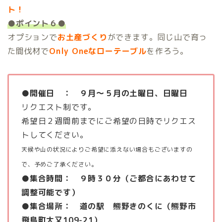
ト！
●ポイント６●
オプションで
お土産づくり
ができます。同じ山で育っ
た間伐材で
Only Oneなローテーブル
を作ろう。
●開催日
の
： ９月～５月の土曜日、日曜日
リクエスト制です。
希望日２週間前までにご希望の日時でリクエス
トしてください。
天候や山の状況によりご希望に添えない場合もございますの
で、予めご了承ください。
●集合時間： ９時３０分（ご都合にあわせて
調整可能です）
●集合場所： 道の駅 熊野きのくに（熊野市
飛鳥町大又109-21）