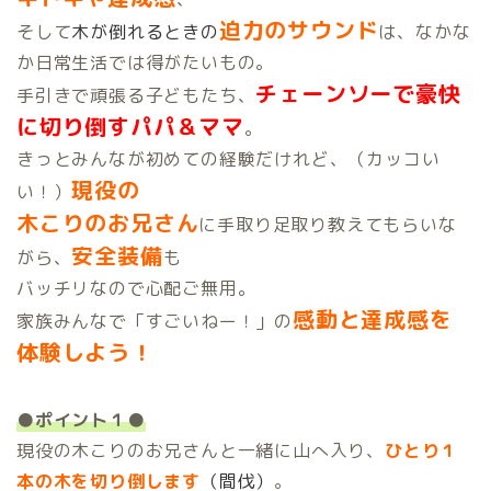
迫力のサウンド
そして
木が倒れるときの
は、なかな
か日常生活では得がたいもの。
チェーンソーで豪快
手引きで頑張る子どもたち、
に切り倒すパパ＆ママ
。
きっとみんなが初めての経験だけれど、（カッコい
現役の
い！）
木こりのお兄さん
に手取り足取り教えてもらいな
安全装備
がら、
も
バッチリなので心配ご無用。
感動と達成感を
家族みんなで「すごいねー！」の
体験しよう！
●ポイント１●
現役の木こりのお兄さんと一緒に山へ入り、
ひとり１
本の木を切り倒します
（間伐）
。