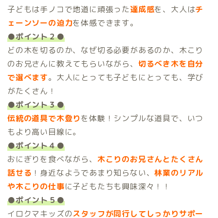
子どもは手ノコで地道に頑張った
達成感
を、大人は
チ
ェーンソーの迫力
を体感できます。
●ポイント２●
どの木を切るのか、なぜ切る必要があるのか、木こり
のお兄さんに教えてもらいながら、
切るべき木を自分
で選べます
。大人にとっても子どもにとっても、学び
がたくさん！
●ポイント３●
伝統の道具で木登り
を体験！シンプルな道具で、いつ
もより高い目線に。
●ポイント４●
おにぎりを食べながら、
木こりのお兄さんとたくさん
話せる
！身近なようであまり知らない、
林業のリアル
や木こりの仕事
に子どもたちも興味深々！！
●ポイント５●
イロクマキッズの
スタッフが同行してしっかりサポー