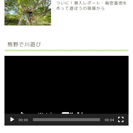
ついに！潜入レポート・秘密基地を
作って遊ぼうの現場から
熊野で川遊び
動
画
プ
レ
ー
ヤ
ー
00:00
00:04