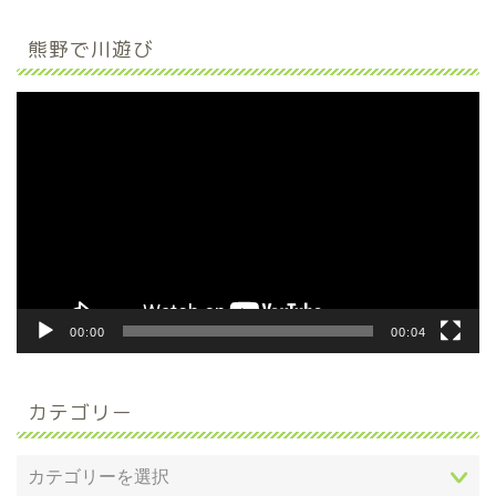
熊野で川遊び
動
画
プ
レ
ー
ヤ
ー
00:00
00:04
カテゴリー