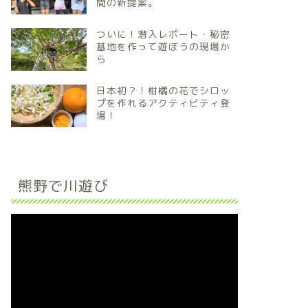
間の新提案。
ついに！潜入レポート・秘密
基地を作って遊ぼうの現場か
ら
日本初？！柑橘の花でシロッ
プを作れるアクティビティ登
場！
熊野で川遊び
動
画
プ
レ
ー
ヤ