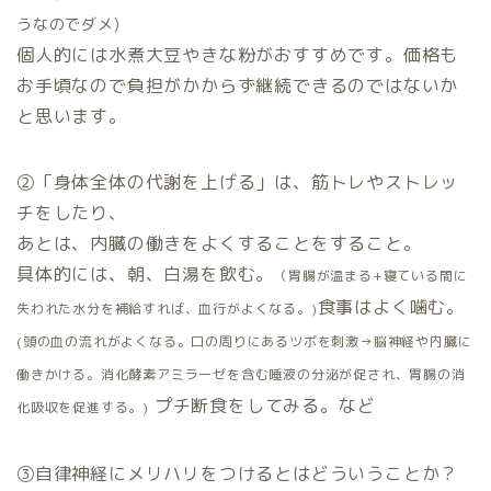
うなのでダメ)
個人的には水煮大豆やきな粉がおすすめです。価格も
お手頃なので負担がかからず継続できるのではないか
と思います。
②「身体全体の代謝を上げる」は、
筋トレやストレッ
チをしたり、
あとは、内臓の働きをよくすることをすること。
具体的には、
朝、白湯を飲む。
（胃腸が温まる+寝ている間に
食事はよく噛む。
失われた水分を補給すれば、血行がよくなる。)
(頭の血の流れがよくなる。口の周りにあるツボを刺激→脳神経や内臓に
働きかける。消化酵素アミラーゼを含む唾液の分泌が促され、胃腸の消
プチ断食をしてみる。など
化吸収を促進する。)
③自律神経にメリハリをつけるとはどういうことか？