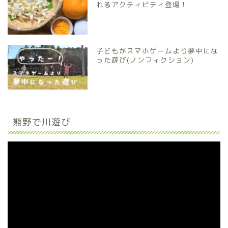
れるアクティビティ登場！
子どもがスマホゲームより夢中にな
った遊び(ノンフィクション)
熊野で川遊び
動
画
プ
レ
ー
ヤ
ー