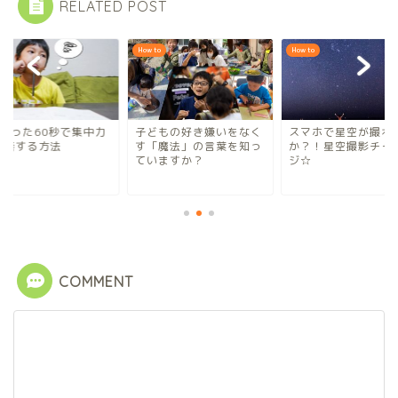
RELATED POST
to
How to
How to
日たった60秒で集中力
子どもの好き嫌いをなく
スマホで星空が撮れ
改善する方法
す「魔法」の言葉を知っ
か？！星空撮影チャ
ていますか？
ジ☆
COMMENT