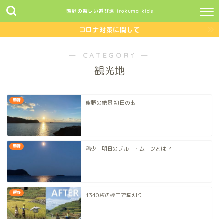
熊野の楽しい遊び場 irokuma kids
コロナ対策に関して
― CATEGORY ―
観光地
熊野
熊野の絶景 初日の出
熊野
稀少！明日のブルー・ムーンとは？
熊野
1340枚の棚田で稲刈り！