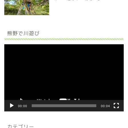
熊野で川遊び
動
画
プ
レ
ー
ヤ
ー
00:00
00:04
カテゴリー