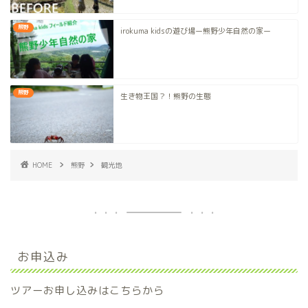
熊野
irokuma kidsの遊び場ー熊野少年自然の家ー
熊野
生き物王国？！熊野の生態
HOME
熊野
観光地
お申込み
ツアーお申し込みはこちらから