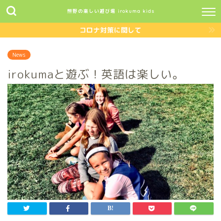
熊野の楽しい遊び場 irokuma kids
コロナ対策に関して
News
irokumaと遊ぶ！英語は楽しい。