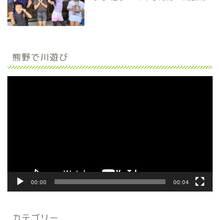
熊野で川遊び
動
画
プ
レ
ー
ヤ
ー
00:00
00:04
カテゴリー