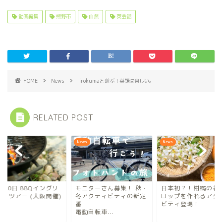
動画編集
熊野市
自然
英会話
HOME
News
irokumaと遊ぶ！英語は楽しい。
RELATED POST
s
News
News
月10日 BBQイングリ
モニターさん募集！ 秋・
日本初？！柑橘の花
シュツアー (大阪開催)
冬アクティビティの新定
ロップを作れるアク
番
ビティ登場！
電動自転車...