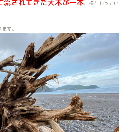
て流されてきた大木が一本
、横たわってい
。
ります。