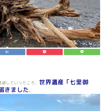
世界遺産「七里御
通過していったころ、
届きました
。