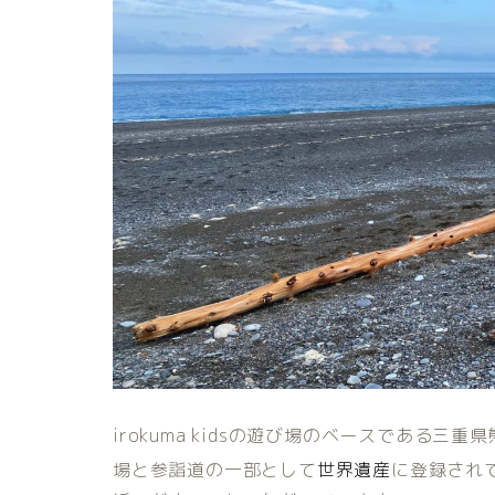
irokuma kidsの遊び場のベースである
場と参詣道の一部として
世界遺産
に登録され