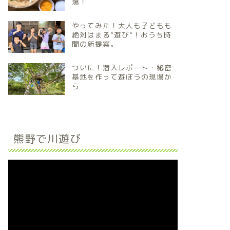
場！
やってみた！大人も子どもも
絶対はまる”遊び”！おうち時
間の新提案。
ついに！潜入レポート・秘密
基地を作って遊ぼうの現場か
ら
熊野で川遊び
動
画
プ
レ
ー
ヤ