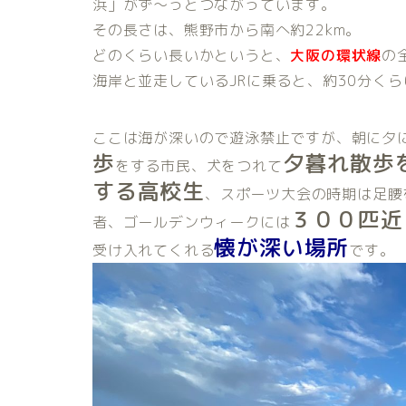
浜」がず～っとつながっています。
その長さは、熊野市から南へ約22km。
どのくらい長いかというと、
大阪の環状線
の
海岸と並走しているJRに乗ると、約30分く
ここは海が深いので遊泳禁止ですが、朝に夕
歩
夕暮れ散歩
をする市民、犬をつれて
する高校生
、スポーツ大会の時期は足腰
３００匹近
者、ゴールデンウィークには
懐が深い場所
受け入れてくれる
です。