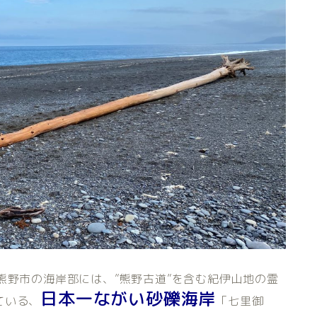
三重県熊野市の海岸部には、”熊野古道”を含む紀伊山地の霊
日本一ながい砂礫海岸
ている、
「七里御