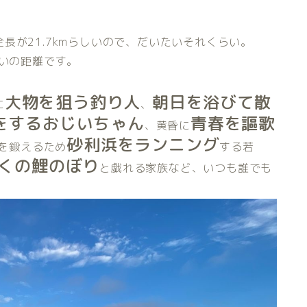
全長が21.7kmらしいので、だいたいそれくらい。
らいの距離です。
大物を狙う釣り人
朝日を浴びて散
に
、
をするおじいちゃん
青春を謳歌
、黄昏に
砂利浜をランニング
を鍛えるため
する若
くの鯉のぼり
と戯れる家族など、いつも誰でも