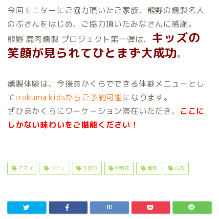
今回モニターにご協力頂いたご家族、熊野の燻製名人
のぶさんをはじめ、ご協力頂いたみなさんに感謝。
キッズの
熊野 鹿肉燻製 プロジェクト第一弾は、
笑顔が見られてひとまず大成功
。
燻製体験は、今後あかくらでできる体験メニューとし
て
irokuma kidsからご予約可能
になります。
ぜひあかくらにワーケーション滞在いただき、
ここに
しかない味わいをご堪能ください！
アマゴ
ジビエ
手作り
熊野市
燻製
自然