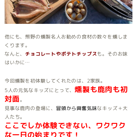
他にも、熊野の燻製名人お勧めの食材の数々を燻しま
くります。
なんと、
チョコレートやポテトチップス
も。そのお味
はいかに…
今回燻製を初体験してくれたのは、2家族。
燻製も鹿肉も初
5人の元気なキッズにとって、
対面
。
見事な鹿肉の登場に、
冒頭から興奮気味
なキッズ＋大
人たち。
ここでしか体験できない、ワクワク
な一日の始まりです！