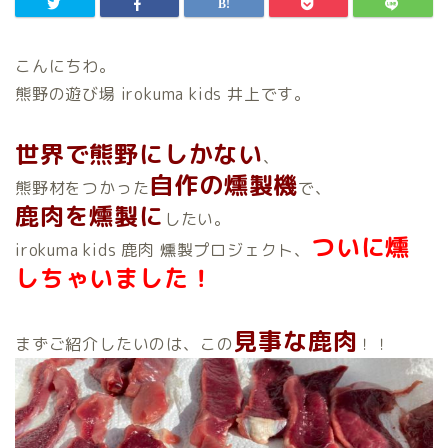
こんにちわ。
熊野の遊び場 irokuma kids 井上です。
世界で熊野にしかない
、
自作の燻製機
熊野材をつかった
で、
鹿肉を燻製に
したい。
ついに燻
irokuma kids 鹿肉 燻製プロジェクト、
しちゃいました！
見事な鹿肉
まずご紹介したいのは、この
！！