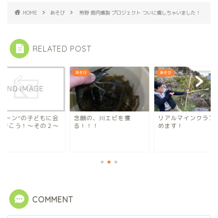
HOME
あそび
熊野 鹿肉燻製 プロジェクト ついに燻しちゃいました！
RELATED POST
び
あそび
あそび
願の、川エビを獲
リアルマインクラフト 始
”クイーン”の子ども
！！！
めます！
いに行こう！～その
COMMENT