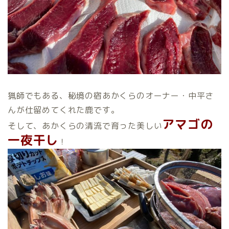
猟師でもある、秘境の宿あかくらのオーナー・中平さ
んが仕留めてくれた鹿です。
アマゴの
そして、あかくらの清流で育った美しい
一夜干し
！