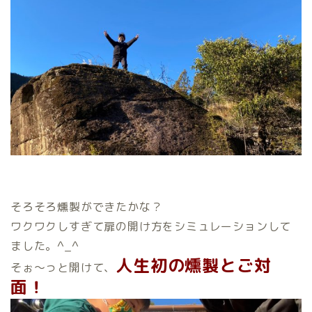
そろそろ燻製ができたかな？
ワクワクしすぎて扉の開け方をシミュレーションして
ました。^_^
人生初の燻製とご対
そぉ～っと開けて、
面！