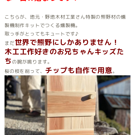
こちらが、地元・野地木材工業さん特製の熊野材の燻
製機制作キットでつくる燻製機。
取っ手がとってもキュートです♪
世界で熊野にしかありません！
まだ
木工工作好きのお兄ちゃんキッズた
ち
の腕が鳴ります。
チップも自作で用意
桜の枝を削って、
。