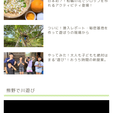
日本初？！柑橘の花でシロップを作
れるアクティビティ登場！
ついに！潜入レポート・秘密基地を
作って遊ぼうの現場から
やってみた！大人も子どもも絶対は
まる”遊び”！おうち時間の新提案。
熊野で川遊び
動
画