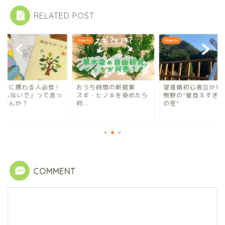
RELATED POST
to
How to
How to
育てに携わる人必見！
おうち時間の新提案
望遠鏡初心者泣かせ
XXしないで」って言っ
スギ・ヒノキを染めたら
熊野の”星見えすぎ注
ませんか？
何...
の空”
COMMENT