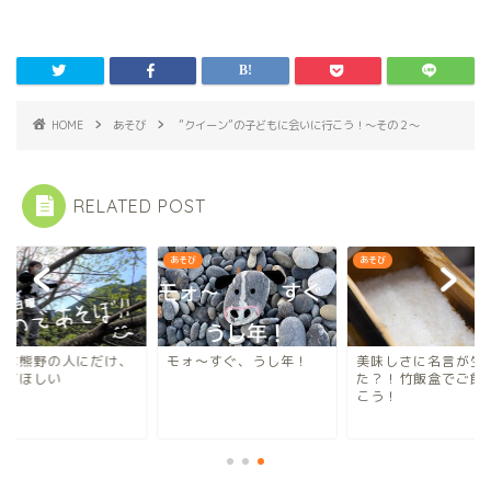
HOME
あそび
”クイーン”の子どもに会いに行こう！～その２～
RELATED POST
び
あそび
あそび
回は熊野の人にだけ、
モォ～すぐ、うし年！
美味しさに名言が生
いてほしい
た？！竹飯盒でご飯
こう！