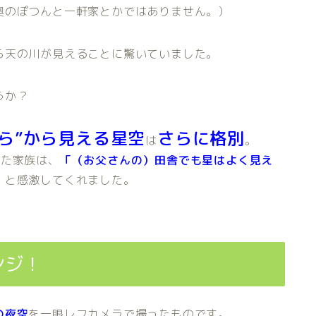
奥のぽつんと一軒家とかではありません。）
ら天の川が見えることに驚いていました。
うか？
くら”から見える星空
さらに格別
は
。
った家族は、
「（お父さんの）田舎でも星はよく見え
」
と感激してくれました。
ンジ！
の夜空
を一眼レフカメラで撮ったものです。