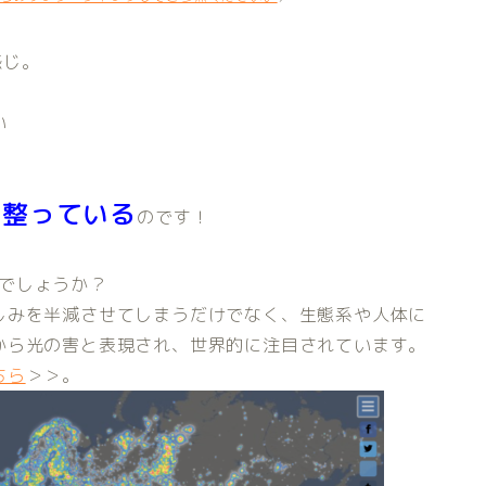
感じ。
い
が整っている
のです！
でしょうか？
しみを半減させてしまうだけでなく、生態系や人体に
から光の害と表現され、世界的に注目されています。
ちら
＞＞。