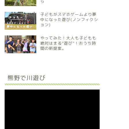
ら
子どもがスマホゲームより夢
中になった遊び(ノンフィクシ
ョン)
やってみた！大人も子どもも
絶対はまる”遊び”！おうち時
間の新提案。
熊野で川遊び
動
画
プ
レ
ー
ヤ