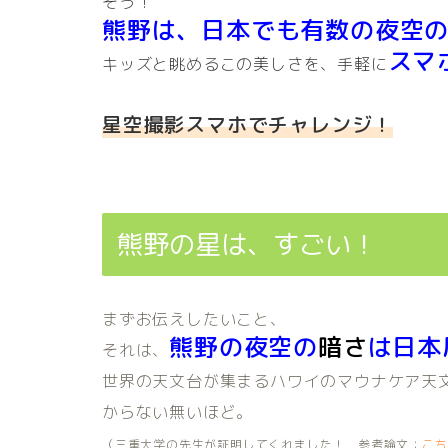
そう！
熊野は、日本でも有数の夜空
スマ
キッズと眺めるこの美しさを、手軽に
星空撮影スマホでチャレンジ！
熊野の星は、すごい！
まずお伝えしたいこと、
熊野の夜空の
暗さ
は日本
それは、
世界の天文台が集まるハワイのマウナケア天
からない無いほど。
（三重大学の先生が証明してくれました！
参考論文：
こち