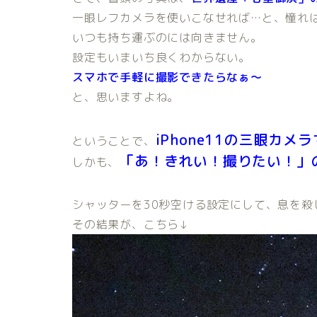
一眼レフカメラを使いこなせれば…と、憧れ
いつも持ち運ぶのには向きません。
設定もいまいち良くわからない。
スマホで手軽に撮影できたらなぁ～
と、思いますよね。
iPhone11の三眼カメ
ということで、
「あ！きれい！撮りたい！」
しかも、
シャッターを30秒空ける設定にして、息を殺
その結果が、こちら↓