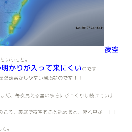
夜空
い
ということ。
の明かりが入って来にくい
のです！
星空観察がしやすい環境なのです！！
だまだ、毎夜見える星の多さにびっくりし続けていま
クのころ、裏庭で夜空をふと眺めると、流れ星が！！！
んて。