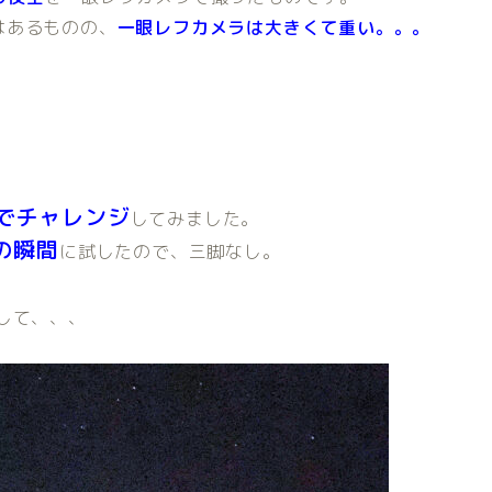
はあるものの、
一眼レフカメラは大きくて重い。。。
ラでチャレンジ
してみました。
の瞬間
に試したので、三脚なし。
して、、、