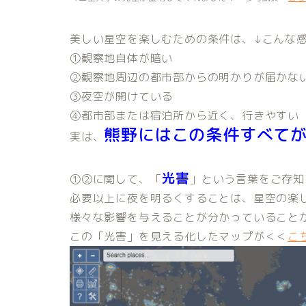
美しい星空を楽しむための条件は、↓こんな
①観察地自体が暗い
②観察地周辺の都市部からの明かりが届かな
③夜空が開けている
④都市部または宿泊所から近く、行きやすい
熊野にはこの条件すべて
実は、
光害
①②に関して、「
」という言葉をご存知
必要以上に夜を明るくすることは、星空の楽
様々な影響を与えることが分かっていること
この「光害」を見える化したマップが＜＜
こ