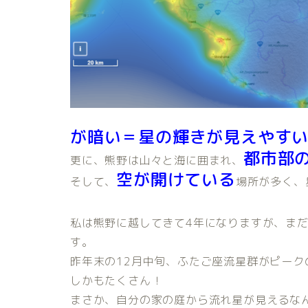
が暗い＝星の輝きが見えやす
都市部
更に、熊野は山々と海に囲まれ、
空が開けている
そして、
場所が多く、
私は熊野に越してきて4年になりますが、ま
す。
昨年末の12月中旬、ふたご座流星群がピー
しかもたくさん！
まさか、自分の家の庭から流れ星が見えるな