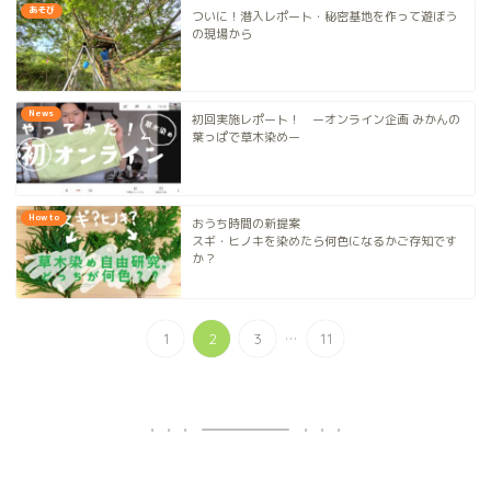
あそび
ついに！潜入レポート・秘密基地を作って遊ぼう
の現場から
News
初回実施レポート！ ーオンライン企画 みかんの
葉っぱで草木染めー
How to
おうち時間の新提案
スギ・ヒノキを染めたら何色になるかご存知です
か？
...
1
2
3
11