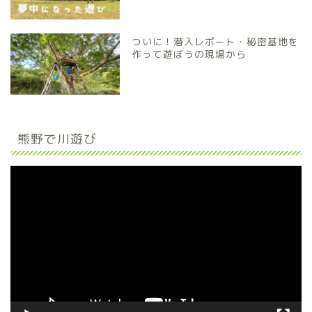
ついに！潜入レポート・秘密基地を
作って遊ぼうの現場から
熊野で川遊び
動
画
プ
レ
ー
ヤ
ー