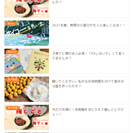
んか？
News
2021年夏、熊野の川遊びがもっと楽しくなる！！
How to
子育てに携わる人必見！「XXしないで」って言っ
てませんか？
たべもの
聞いてください。私がなぜ何時間もかけて海水か
ら塩を作ったのか？
たべもの
今だけお得に！完熟梅を手に入れて梅しごとデビ
ュー！