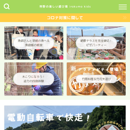
熊野の楽しい遊び場 irokuma kids
コロナ対策に関して
漁師さんと早朝の漁へ＆
絶景テラスを完全貸切！
漁師飯の朝食
ピザパーティー
木こりになろう！
竹筒料理＆竹弓矢遊び
迫力の伐倒体験