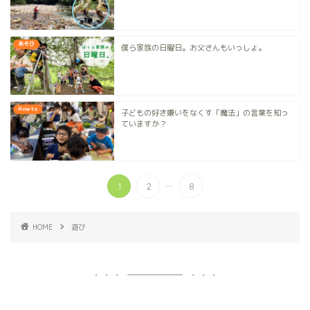
あそび
僕ら家族の日曜日。お父さんもいっしょ。
How to
子どもの好き嫌いをなくす「魔法」の言葉を知っ
ていますか？
...
1
2
8
HOME
遊び