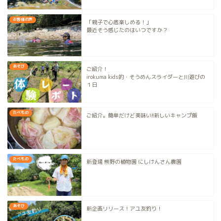
お客様の声
「親子で心底楽しめる！」
最近そう感じたのはいつですか？
あそび
ご紹介！
irokuma kids的・そうめんスライダーと川遊びの
１日
たべもの
ご紹介。簡単だけど美味い!!新しいキャンプ飯
たべもの
新登場 熊野の植物園 にしけんさん農園
あそび
新企画リリース！アユ友釣り！