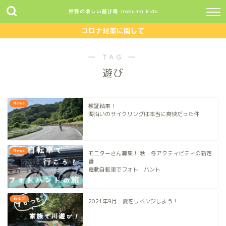
熊野の楽しい遊び場 irokuma kids
コロナ対策に関して
― TAG ―
遊び
News
検証結果！
海沿いのサイクリングは本当に爽快だった件
News
モニターさん募集！ 秋・冬アクティビティの新定
番
電動自転車でフォト・ハント
あそび
2021年9月 夏をリベンジしよう！