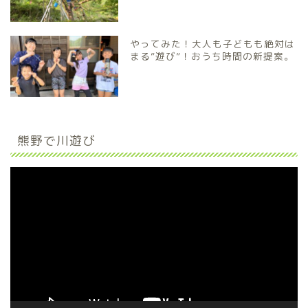
やってみた！大人も子どもも絶対は
まる”遊び”！おうち時間の新提案。
熊野で川遊び
動
画
プ
レ
ー
ヤ
ー